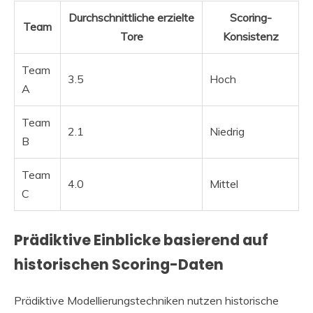
Durchschnittliche erzielte
Scoring-
Team
Tore
Konsistenz
Team
3.5
Hoch
A
Team
2.1
Niedrig
B
Team
4.0
Mittel
C
Prädiktive Einblicke basierend auf
historischen Scoring-Daten
Prädiktive Modellierungstechniken nutzen historische