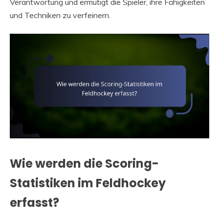
Verantwortung und ermutigt die Spieler, ihre Fähigkeiten
und Techniken zu verfeinern.
Wie werden die Scoring-
Statistiken im Feldhockey
erfasst?