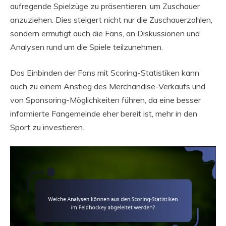
aufregende Spielzüge zu präsentieren, um Zuschauer
anzuziehen. Dies steigert nicht nur die Zuschauerzahlen,
sondern ermutigt auch die Fans, an Diskussionen und
Analysen rund um die Spiele teilzunehmen.
Das Einbinden der Fans mit Scoring-Statistiken kann
auch zu einem Anstieg des Merchandise-Verkaufs und
von Sponsoring-Möglichkeiten führen, da eine besser
informierte Fangemeinde eher bereit ist, mehr in den
Sport zu investieren.