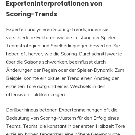
Experteninterpretationen von
Scoring-Trends
Experten analysieren Scoring-Trends, indem sie
verschiedene Faktoren wie die Leistung der Spieler,
Teamstrategien und Spielbedingungen bewerten. Sie
heben oft hervor, wie die Scoring-Durchschnittswerte
über die Saisons schwanken, beeinflusst durch
Änderungen der Regeln oder der Spieler-Dynamik. Zum
Beispiel könnte ein aktueller Trend einen Anstieg der
erzielten Tore aufgrund eines Wechsels in den
offensiven Taktiken zeigen.
Darüber hinaus betonen Expertenmeinungen oft die
Bedeutung von Scoring-Mustern für den Erfolg eines
Teams. Teams, die konstant in der ersten Halbzeit Tore
erzielen, haben tendenziell eine höhere Gewinnquote,