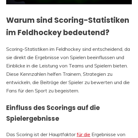
Warum sind Scoring-Statistiken
im Feldhockey bedeutend?
Scoring-Statistiken im Feldhockey sind entscheidend, da
sie direkt die Ergebnisse von Spielen beeinflussen und
Einblicke in die Leistung von Teams und Spielern bieten.
Diese Kennzahlen helfen Trainern, Strategien zu
entwickeln, die Beiträge der Spieler zu bewerten und die
Fans für den Sport zu begeistern.
Einfluss des Scorings auf die
Spielergebnisse
Das Scoring ist der Hauptfaktor
für die
Ergebnisse von