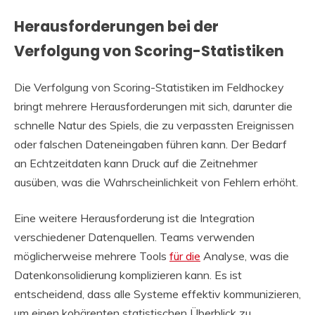
Herausforderungen bei der
Verfolgung von Scoring-Statistiken
Die Verfolgung von Scoring-Statistiken im Feldhockey
bringt mehrere Herausforderungen mit sich, darunter die
schnelle Natur des Spiels, die zu verpassten Ereignissen
oder falschen Dateneingaben führen kann. Der Bedarf
an Echtzeitdaten kann Druck auf die Zeitnehmer
ausüben, was die Wahrscheinlichkeit von Fehlern erhöht.
Eine weitere Herausforderung ist die Integration
verschiedener Datenquellen. Teams verwenden
möglicherweise mehrere Tools
für die
Analyse, was die
Datenkonsolidierung komplizieren kann. Es ist
entscheidend, dass alle Systeme effektiv kommunizieren,
um einen kohärenten statistischen Überblick zu