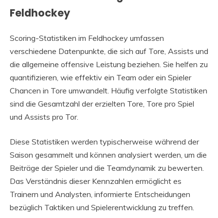
Feldhockey
Scoring-Statistiken im Feldhockey umfassen
verschiedene Datenpunkte, die sich auf Tore, Assists und
die allgemeine offensive Leistung beziehen. Sie helfen zu
quantifizieren, wie effektiv ein Team oder ein Spieler
Chancen in Tore umwandelt. Häufig verfolgte Statistiken
sind die Gesamtzahl der erzielten Tore, Tore pro Spiel
und Assists pro Tor.
Diese Statistiken werden typischerweise während der
Saison gesammelt und können analysiert werden, um die
Beiträge der Spieler und die Teamdynamik zu bewerten.
Das Verständnis dieser Kennzahlen ermöglicht es
Trainern und Analysten, informierte Entscheidungen
bezüglich Taktiken und Spielerentwicklung zu treffen.