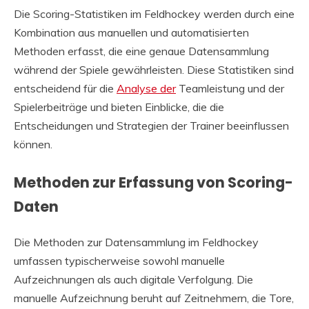
Die Scoring-Statistiken im Feldhockey werden durch eine
Kombination aus manuellen und automatisierten
Methoden erfasst, die eine genaue Datensammlung
während der Spiele gewährleisten. Diese Statistiken sind
entscheidend für die
Analyse der
Teamleistung und der
Spielerbeiträge und bieten Einblicke, die die
Entscheidungen und Strategien der Trainer beeinflussen
können.
Methoden zur Erfassung von Scoring-
Daten
Die Methoden zur Datensammlung im Feldhockey
umfassen typischerweise sowohl manuelle
Aufzeichnungen als auch digitale Verfolgung. Die
manuelle Aufzeichnung beruht auf Zeitnehmern, die Tore,