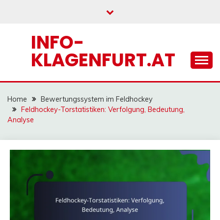
Skip
to
content
INFO-
KLAGENFURT.AT
Home
Bewertungssystem im Feldhockey
Feldhockey-Torstatistiken: Verfolgung, Bedeutung,
Analyse