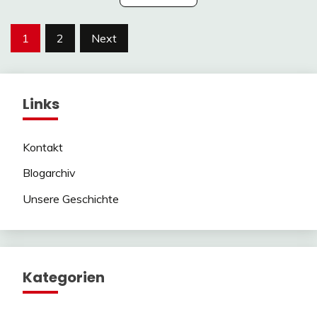
Posts
1
2
Next
pagination
Links
Kontakt
Blogarchiv
Unsere Geschichte
Kategorien