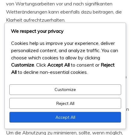
von Wartungsarbeiten vor und nach signifikanten
Wetteränderungen kann ebenfalls dazu beitragen, die
Klarheit aufrechtzuerhalten.
We respect your privacy
Abnutzung durch das Spiel
Cookies help us improve your experience, deliver
personalized content, and analyze traffic. You can
Das Spiel kann zu erheblicher Abnutzung der
choose which cookies to allow by clicking
Feldmarkierungen führen, insbesondere in stark
Customize
. Click
Accept All
to consent or
Reject
frequentierten Bereichen. Die ständige Bewegung der
All
to decline non-essential cookies.
Spieler kann dazu führen, dass Markierungen verblassen
oder verwischt werden, was ihre Wirksamkeit
Customize
beeinträchtigt. Im Laufe der Zeit kann diese Abnutzung
dazu führen, dass die Farbe oder andere
Reject All
Markierungsmaterialien häufiger neu aufgetragen werden
müssen.
Accept All
Um die Abnutzung zu minimieren, sollte, wenn möglich,