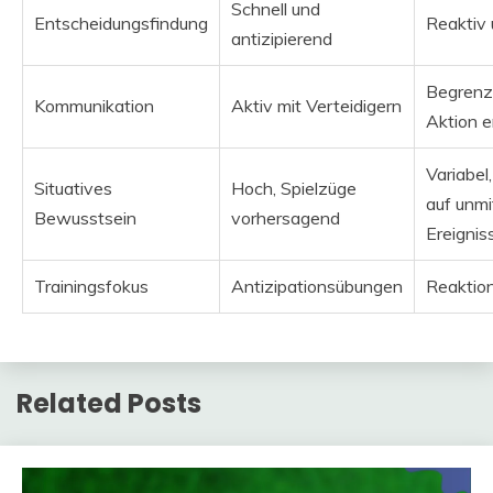
Schnell und
Entscheidungsfindung
Reaktiv 
antizipierend
Begrenzt
Kommunikation
Aktiv mit Verteidigern
Aktion e
Variabel
Situatives
Hoch, Spielzüge
auf unmi
Bewusstsein
vorhersagend
Ereignis
Trainingsfokus
Antizipationsübungen
Reaktio
Related Posts