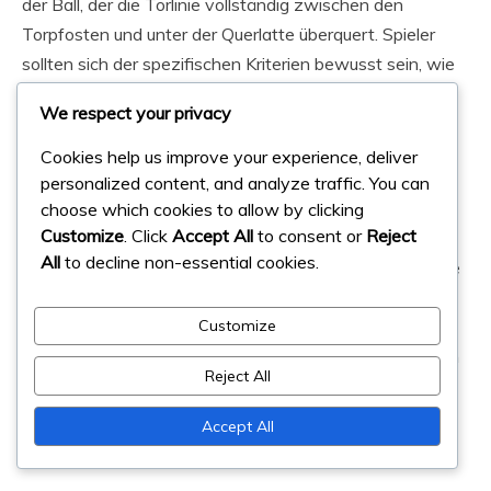
der Ball, der die Torlinie vollständig zwischen den
Torpfosten und unter der Querlatte überquert. Spieler
sollten sich der spezifischen Kriterien bewusst sein, wie
z.B. ob der Ball legal gespielt wurde und ob vor dem Tor
We respect your privacy
Fouls begangen wurden. Die Vertrautheit mit diesen
Regeln hilft den Spielern, gültige Tore von solchen zu
Cookies help us improve your experience, deliver
unterscheiden, die möglicherweise umstritten sind.
personalized content, and analyze traffic. You can
choose which cookies to allow by clicking
Customize
. Click
Accept All
to consent or
Reject
Trainer sollten während der Trainingseinheiten die
All
to decline non-essential cookies.
Bedeutung des Verständnisses der Regeln rund um Tore
betonen. Dazu gehört die Diskussion von Szenarien, in
denen ein Tor möglicherweise nicht zählt, z.B. wenn der
Customize
Ball absichtlich mit einem Fuß gespielt wurde oder wenn
Reject All
der spielende Spieler im Abseits war. Die regelmäßige
Überprüfung dieser Kriterien kann Verwirrung während
Accept All
der Spiele verhindern.