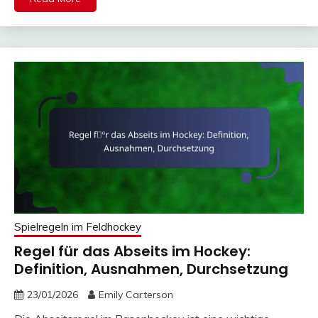
Spielregeln im Feldhockey
Regel für das Abseits im Hockey:
Definition, Ausnahmen, Durchsetzung
23/01/2026
Emily Carterson