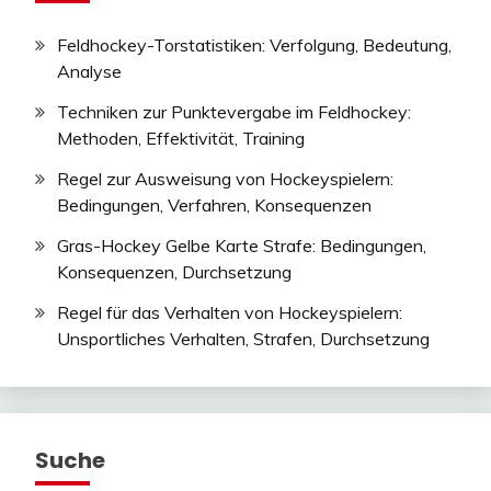
Feldhockey-Torstatistiken: Verfolgung, Bedeutung,
Analyse
Techniken zur Punktevergabe im Feldhockey:
Methoden, Effektivität, Training
Regel zur Ausweisung von Hockeyspielern:
Bedingungen, Verfahren, Konsequenzen
Gras-Hockey Gelbe Karte Strafe: Bedingungen,
Konsequenzen, Durchsetzung
Regel für das Verhalten von Hockeyspielern:
Unsportliches Verhalten, Strafen, Durchsetzung
Suche