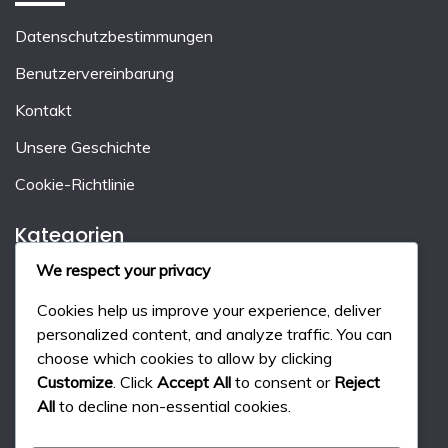
Datenschutzbestimmungen
Benutzervereinbarung
Kontakt
Unsere Geschichte
Cookie-Richtlinie
Kategorien
We respect your privacy
Bewertungssystem im Feldhockey
Cookies help us improve your experience, deliver
Spielregeln im Feldhockey
personalized content, and analyze traffic. You can
choose which cookies to allow by clicking
Strafen im Feldhockey
Customize
. Click
Accept All
to consent or
Reject
All
to decline non-essential cookies.