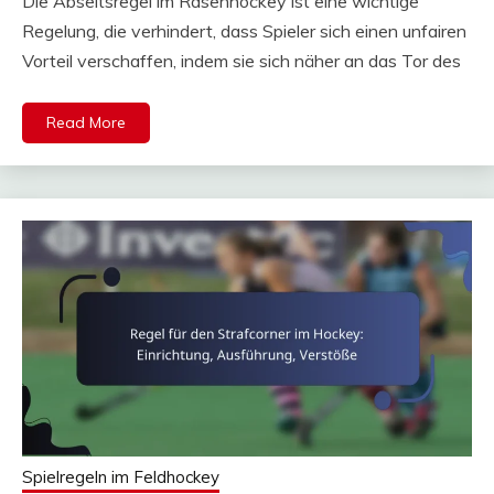
Die Abseitsregel im Rasenhockey ist eine wichtige
Regelung, die verhindert, dass Spieler sich einen unfairen
Vorteil verschaffen, indem sie sich näher an das Tor des
Read More
Spielregeln im Feldhockey